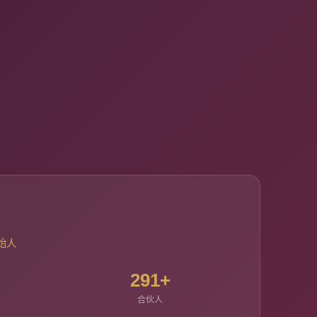
始人
291+
合伙人